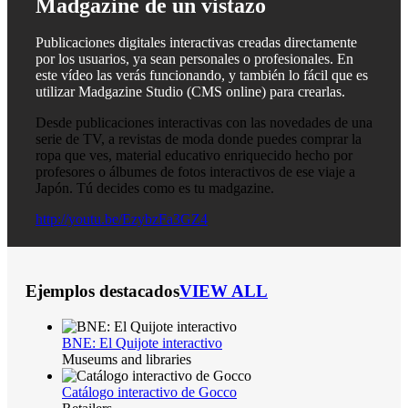
Madgazine de un vistazo
Publicaciones digitales interactivas creadas directamente
por los usuarios, ya sean personales o profesionales. En
este vídeo las verás funcionando, y también lo fácil que es
utilizar Madgazine Studio (CMS online) para crearlas.
Desde publicaciones interactivas con las novedades de una
serie de TV, a revistas de moda donde puedes comprar la
ropa que ves, material educativo enriquecido hecho por
profesores o álbumes de fotos interactivos de ese viaje a
Japón. Tú decides como es tu madgazine.
http://youtu.be/EzybzFa3GZ4
Ejemplos destacados
VIEW ALL
BNE: El Quijote interactivo
Museums and libraries
Catálogo interactivo de Gocco